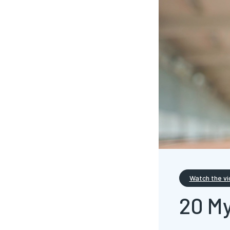
Watch the v
20 M